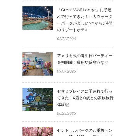
「Great Wolf Lodge」に子連
れで行ってきた！巨大ウォータ
ーパークが楽しいNYから3時間
のリゾートホテル
02/22/2026
アメリカ式の誕生日パーティー
を初開催！費用や反省点など
09/07/2025
セサミプレイスに子連れで行っ
てきた！4歳と0歳との家族旅行
体験記
06/29/2025
セントラルパークの八重桜トン