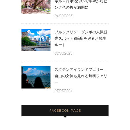
ネル – 貯水池沿いで華やかなピ
ンク色の桜が満開に
04/29/2025
ブルックリン・ダンボの人気観
光スポット8箇所を巡るお散歩
ルート
03/30/2025
スタテンアイランドフェリー –
自由の女神も見れる無料フェリ
ー
07/07/2024
FACEBOOK PAGE