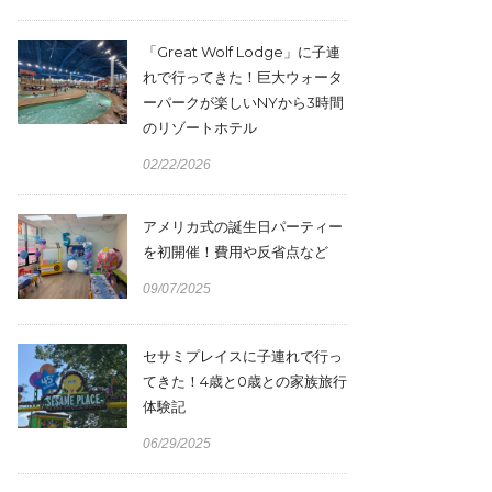
「Great Wolf Lodge」に子連
れで行ってきた！巨大ウォータ
ーパークが楽しいNYから3時間
のリゾートホテル
02/22/2026
アメリカ式の誕生日パーティー
を初開催！費用や反省点など
09/07/2025
セサミプレイスに子連れで行っ
てきた！4歳と0歳との家族旅行
体験記
06/29/2025