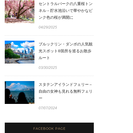
セントラルパークの八重桜トン
ネル – 貯水池沿いで華やかなピ
ンク色の桜が満開に
04/29/2025
ブルックリン・ダンボの人気観
光スポット8箇所を巡るお散歩
ルート
03/30/2025
スタテンアイランドフェリー –
自由の女神も見れる無料フェリ
ー
07/07/2024
FACEBOOK PAGE