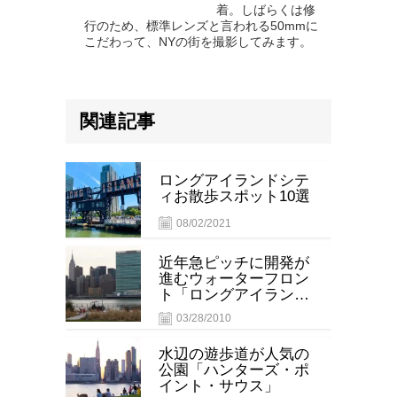
着。しばらくは修
行のため、標準レンズと言われる50mmに
こだわって、NYの街を撮影してみます。
関連記事
ロングアイランドシテ
ィお散歩スポット10選
08/02/2021
近年急ピッチに開発が
進むウォーターフロン
ト「ロングアイランド
シティー 」
03/28/2010
水辺の遊歩道が人気の
公園「ハンターズ・ポ
イント・サウス」