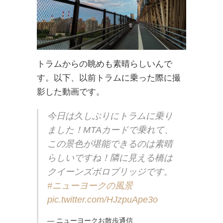
トラムからの眺めも素晴らしいんで
す。以下、以前トラムに乗った際に撮
影した動画です。
今日は久しぶりにトラムに乗り
ました！MTAカードで乗れて、
この景色が堪能できるのは素晴
らしいですね！隣に見える橋は
クイーンズボロブリッジです。
#ニューヨークの風景
pic.twitter.com/HJzpuApe3o
— ニューヨークお散歩通信