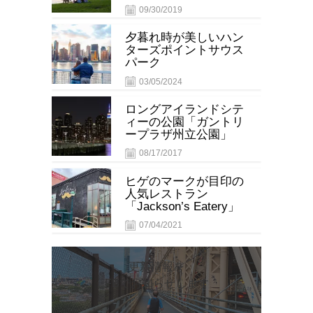
09/30/2019
夕暮れ時が美しいハン
ターズポイントサウス
パーク
03/05/2024
ロングアイランドシテ
ィーの公園「ガントリ
ープラザ州立公園」
08/17/2017
ヒゲのマークが目印の
人気レストラン
「Jackson’s Eatery」
07/04/2021
更新情報を
FBでお知らせします