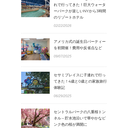
れで行ってきた！巨大ウォータ
ーパークが楽しいNYから3時間
のリゾートホテル
02/22/2026
アメリカ式の誕生日パーティー
を初開催！費用や反省点など
09/07/2025
セサミプレイスに子連れで行っ
てきた！4歳と0歳との家族旅行
体験記
06/29/2025
セントラルパークの八重桜トン
ネル – 貯水池沿いで華やかなピ
ンク色の桜が満開に