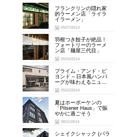
フランクリンの隠れ家
的ラーメン店「ライラ
イラーメン」
05/27/2013
羽根つき餃子が絶品！
フォートリーのラーメ
ン店「麺屋三代目」
05/10/2014
プライム・アンド・ビ
ヨンド – 日本風ハンバ
ーグが味わえるニュー
ジャージー州フォート
05/22/2014
リーのステーキハウス
夏はホーボーケンの
「Pilsener Haus」で賑
やかに過ごそう
08/11/2014
シェイクシャック (パラ