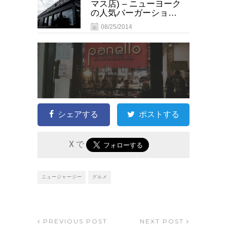
マス店) – ニューヨーク
の人気バーガーショッ
プのニュージャージー
08/25/2014
第1号店！
更新情報を
FBでお知らせします
シェアする
ポストする
X で
ニュージャージー
グルメ
PREVIOUS POST
NEXT POST