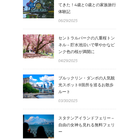
てきた！4歳と0歳との家族旅行
体験記
06/29/2025
セントラルパークの八重桜トン
ネル – 貯水池沿いで華やかなピ
ンク色の桜が満開に
04/29/2025
ブルックリン・ダンボの人気観
光スポット8箇所を巡るお散歩
ルート
03/30/2025
スタテンアイランドフェリー –
自由の女神も見れる無料フェリ
ー