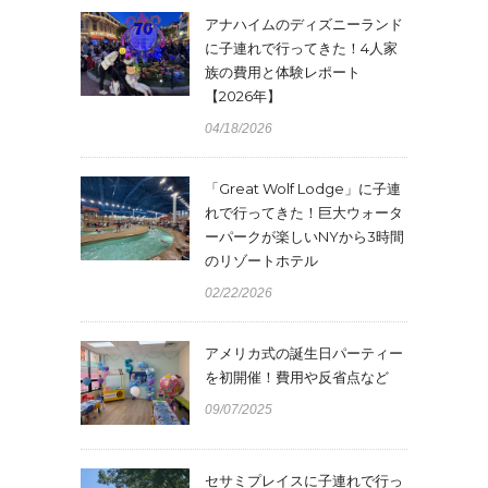
アナハイムのディズニーランド
に子連れで行ってきた！4人家
族の費用と体験レポート
【2026年】
04/18/2026
「Great Wolf Lodge」に子連
れで行ってきた！巨大ウォータ
ーパークが楽しいNYから3時間
のリゾートホテル
02/22/2026
アメリカ式の誕生日パーティー
を初開催！費用や反省点など
09/07/2025
セサミプレイスに子連れで行っ