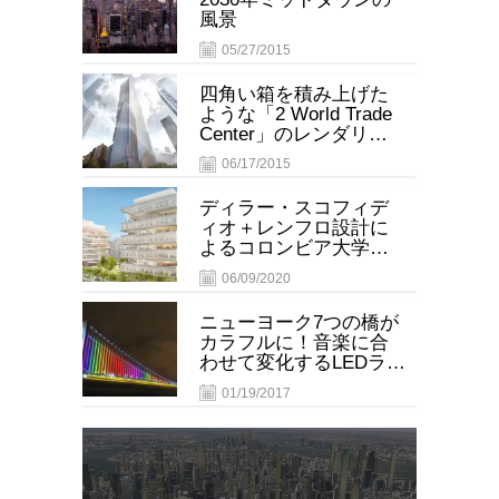
風景
05/27/2015
四角い箱を積み上げた
ような「2 World Trade
Center」のレンダリン
グ画像
06/17/2015
ディラー・スコフィデ
ィオ＋レンフロ設計に
よるコロンビア大学の
新キャンパス
06/09/2020
ニューヨーク7つの橋が
カラフルに！音楽に合
わせて変化するLEDライ
ト設置計画をNY州が発
01/19/2017
表
更新情報を
FBでお知らせします