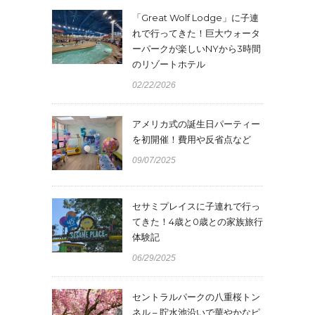
「Great Wolf Lodge」に子連
れで行ってきた！巨大ウォータ
ーパークが楽しいNYから3時間
のリゾートホテル
02/22/2026
アメリカ式の誕生日パーティー
を初開催！費用や反省点など
09/07/2025
セサミプレイスに子連れで行っ
てきた！4歳と0歳との家族旅行
体験記
06/29/2025
セントラルパークの八重桜トン
ネル – 貯水池沿いで華やかなピ