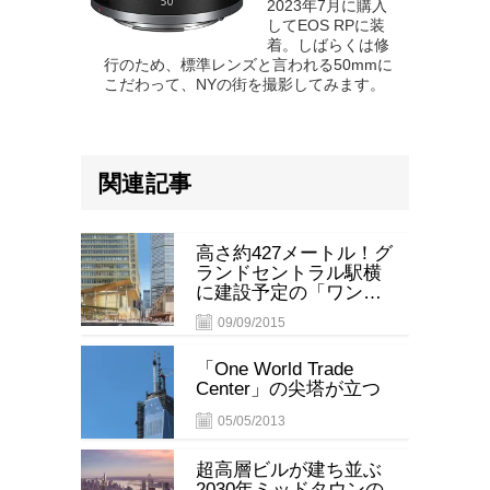
2023年7月に購入
してEOS RPに装
着。しばらくは修
行のため、標準レンズと言われる50mmに
こだわって、NYの街を撮影してみます。
関連記事
高さ約427メートル！グ
ランドセントラル駅横
に建設予定の「ワン・
ヴァンダービルト」
09/09/2015
「One World Trade
Center」の尖塔が立つ
05/05/2013
超高層ビルが建ち並ぶ
2030年ミッドタウンの