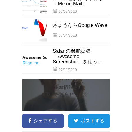
「Metric Mail」
08/07/2010
さようならGoogle Wave
08/04/2010
Safariの機能拡張
「Awesome
Screenshot」を使うと
メモ付きスクリーンシ
07/31/2010
ョットが簡単に作れる
更新情報を
FBでお知らせします
シェアする
ポストする