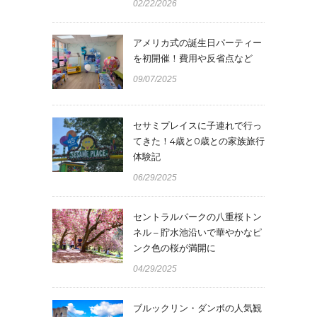
02/22/2026
アメリカ式の誕生日パーティー
を初開催！費用や反省点など
09/07/2025
セサミプレイスに子連れで行っ
てきた！4歳と0歳との家族旅行
体験記
06/29/2025
セントラルパークの八重桜トン
ネル – 貯水池沿いで華やかなピ
ンク色の桜が満開に
04/29/2025
ブルックリン・ダンボの人気観