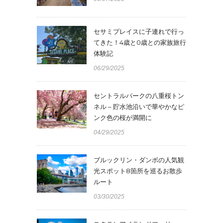
セサミプレイスに子連れで行っ
てきた！4歳と0歳との家族旅行
体験記
06/29/2025
セントラルパークの八重桜トン
ネル – 貯水池沿いで華やかなピ
ンク色の桜が満開に
04/29/2025
ブルックリン・ダンボの人気観
光スポット8箇所を巡るお散歩
ルート
03/30/2025