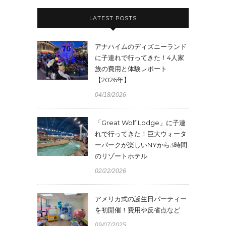
LATEST POSTS
アナハイムのディズニーランド
に子連れで行ってきた！4人家
族の費用と体験レポート
【2026年】
04/18/2026
「Great Wolf Lodge」に子連
れで行ってきた！巨大ウォータ
ーパークが楽しいNYから3時間
のリゾートホテル
02/22/2026
アメリカ式の誕生日パーティー
を初開催！費用や反省点など
09/07/2025