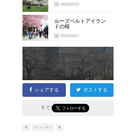
04/26/2015
ルーズベルトアイラン
ドの桜
05/02/2017
更新情報を
FBでお知らせします
シェアする
ポストする
X で
桜
マンハッタン
春