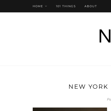
HOME
101 THINGS
ABOUT
NEW YORK 
Po