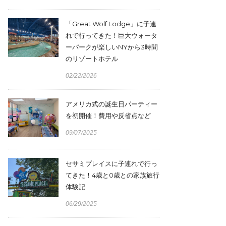
「Great Wolf Lodge」に子連
れで行ってきた！巨大ウォータ
ーパークが楽しいNYから3時間
のリゾートホテル
02/22/2026
アメリカ式の誕生日パーティー
を初開催！費用や反省点など
09/07/2025
セサミプレイスに子連れで行っ
てきた！4歳と0歳との家族旅行
体験記
06/29/2025