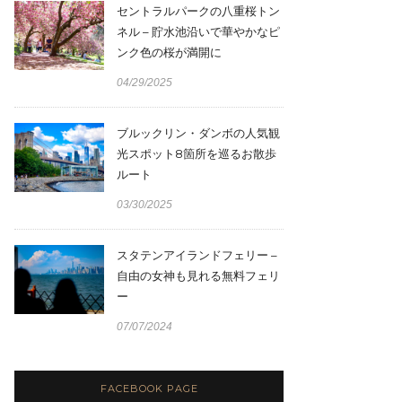
セントラルパークの八重桜トン
ネル – 貯水池沿いで華やかなピ
ンク色の桜が満開に
04/29/2025
ブルックリン・ダンボの人気観
光スポット8箇所を巡るお散歩
ルート
03/30/2025
スタテンアイランドフェリー –
自由の女神も見れる無料フェリ
ー
07/07/2024
FACEBOOK PAGE