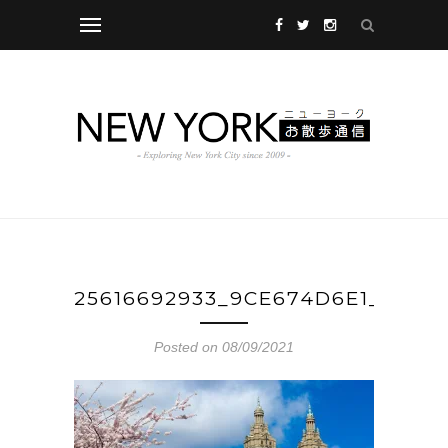
25616692933_9CE674D6E1_K
Posted on 08/09/2021