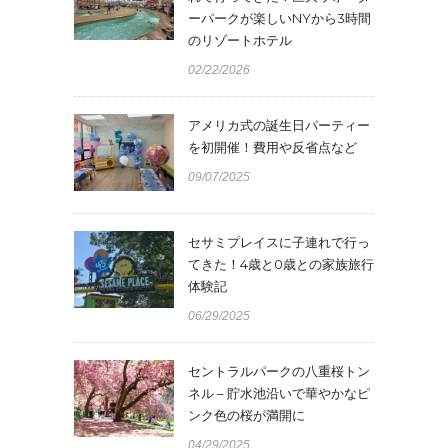
ーパークが楽しいNYから3時間
のリゾートホテル
02/22/2026
アメリカ式の誕生日パーティー
を初開催！費用や反省点など
09/07/2025
セサミプレイスに子連れで行っ
てきた！4歳と0歳との家族旅行
体験記
06/29/2025
セントラルパークの八重桜トン
ネル – 貯水池沿いで華やかなピ
ンク色の桜が満開に
04/29/2025