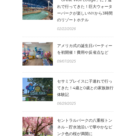
れで行ってきた！巨大ウォータ
ーパークが楽しいNYから3時間
のリゾートホテル
02/22/2026
アメリカ式の誕生日パーティー
を初開催！費用や反省点など
09/07/2025
セサミプレイスに子連れで行っ
てきた！4歳と0歳との家族旅行
体験記
06/29/2025
セントラルパークの八重桜トン
ネル – 貯水池沿いで華やかなピ
ンク色の桜が満開に