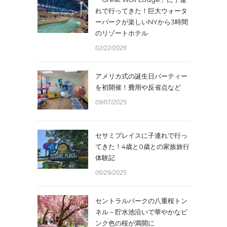
れで行ってきた！巨大ウォータ
ーパークが楽しいNYから3時間
のリゾートホテル
02/22/2026
アメリカ式の誕生日パーティー
を初開催！費用や反省点など
09/07/2025
セサミプレイスに子連れで行っ
てきた！4歳と0歳との家族旅行
体験記
06/29/2025
セントラルパークの八重桜トン
ネル – 貯水池沿いで華やかなピ
ンク色の桜が満開に