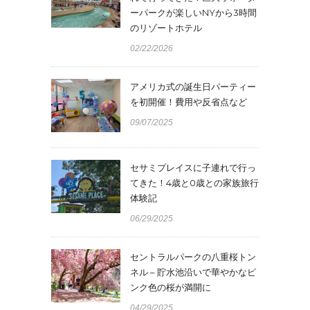
ーパークが楽しいNYから3時間
のリゾートホテル
02/22/2026
アメリカ式の誕生日パーティー
を初開催！費用や反省点など
09/07/2025
セサミプレイスに子連れで行っ
てきた！4歳と0歳との家族旅行
体験記
06/29/2025
セントラルパークの八重桜トン
ネル – 貯水池沿いで華やかなピ
ンク色の桜が満開に
04/29/2025