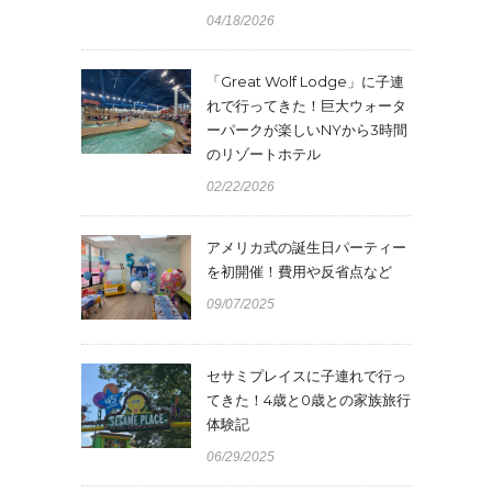
04/18/2026
「Great Wolf Lodge」に子連
れで行ってきた！巨大ウォータ
ーパークが楽しいNYから3時間
のリゾートホテル
02/22/2026
アメリカ式の誕生日パーティー
を初開催！費用や反省点など
09/07/2025
セサミプレイスに子連れで行っ
てきた！4歳と0歳との家族旅行
体験記
06/29/2025