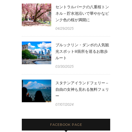
セントラルパークの八重桜トン
ネル – 貯水池沿いで華やかなピ
ンク色の桜が満開に
04/29/2025
ブルックリン・ダンボの人気観
光スポット8箇所を巡るお散歩
ルート
03/30/2025
スタテンアイランドフェリー –
自由の女神も見れる無料フェリ
ー
07/07/2024
FACEBOOK PAGE