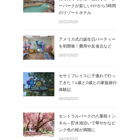
ーパークが楽しいNYから3時間
のリゾートホテル
02/22/2026
アメリカ式の誕生日パーティー
を初開催！費用や反省点など
09/07/2025
セサミプレイスに子連れで行っ
てきた！4歳と0歳との家族旅行
体験記
06/29/2025
セントラルパークの八重桜トン
ネル – 貯水池沿いで華やかなピ
ンク色の桜が満開に
04/29/2025