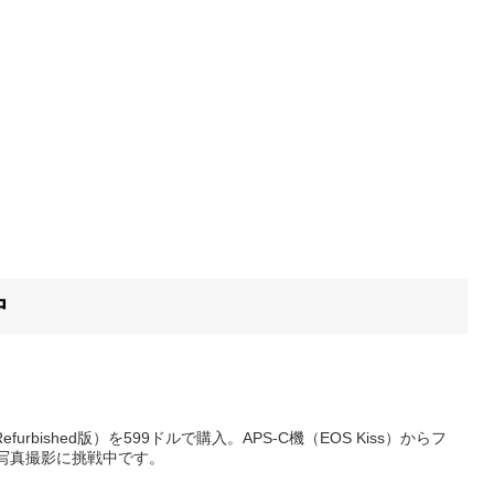
中
furbished版）を599ドルで購入。APS-C機（EOS Kiss）からフ
写真撮影に挑戦中です。