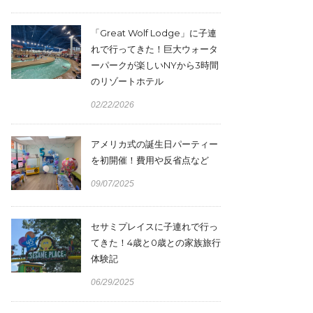
「Great Wolf Lodge」に子連
れで行ってきた！巨大ウォータ
ーパークが楽しいNYから3時間
のリゾートホテル
02/22/2026
アメリカ式の誕生日パーティー
を初開催！費用や反省点など
09/07/2025
セサミプレイスに子連れで行っ
てきた！4歳と0歳との家族旅行
体験記
06/29/2025