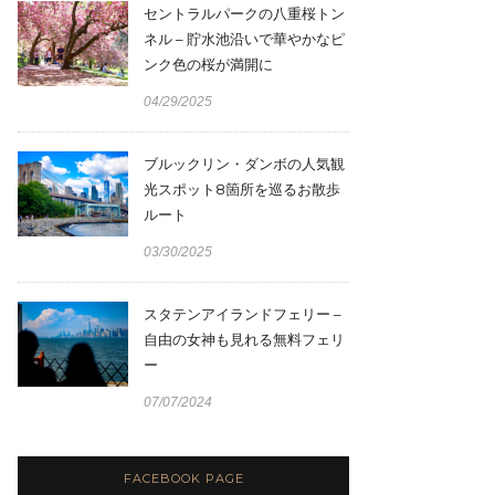
セントラルパークの八重桜トン
ネル – 貯水池沿いで華やかなピ
ンク色の桜が満開に
04/29/2025
ブルックリン・ダンボの人気観
光スポット8箇所を巡るお散歩
ルート
03/30/2025
スタテンアイランドフェリー –
自由の女神も見れる無料フェリ
ー
07/07/2024
FACEBOOK PAGE