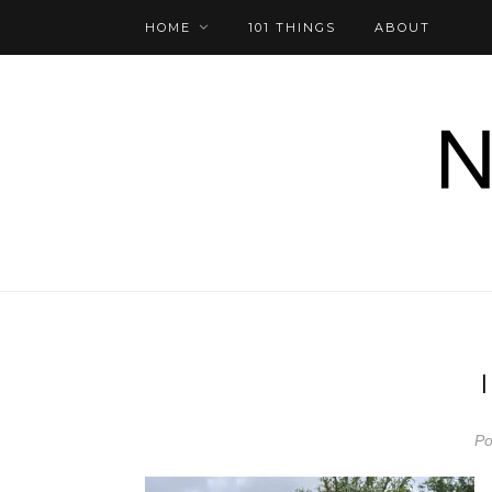
HOME
101 THINGS
ABOUT
Po