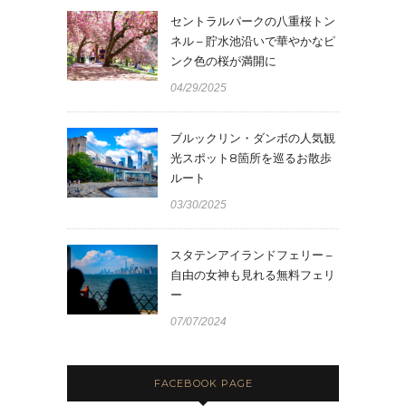
セントラルパークの八重桜トン
ネル – 貯水池沿いで華やかなピ
ンク色の桜が満開に
04/29/2025
ブルックリン・ダンボの人気観
光スポット8箇所を巡るお散歩
ルート
03/30/2025
スタテンアイランドフェリー –
自由の女神も見れる無料フェリ
ー
07/07/2024
FACEBOOK PAGE