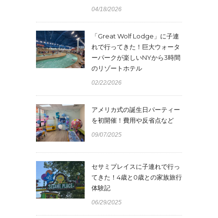
04/18/2026
「Great Wolf Lodge」に子連
れで行ってきた！巨大ウォータ
ーパークが楽しいNYから3時間
のリゾートホテル
02/22/2026
アメリカ式の誕生日パーティー
を初開催！費用や反省点など
09/07/2025
セサミプレイスに子連れで行っ
てきた！4歳と0歳との家族旅行
体験記
06/29/2025