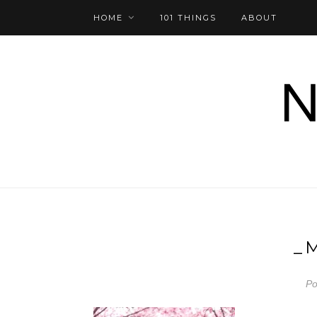
HOME
101 THINGS
ABOUT
_
Po