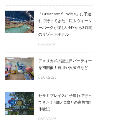
「Great Wolf Lodge」に子連
れで行ってきた！巨大ウォータ
ーパークが楽しいNYから3時間
のリゾートホテル
02/22/2026
アメリカ式の誕生日パーティー
を初開催！費用や反省点など
09/07/2025
セサミプレイスに子連れで行っ
てきた！4歳と0歳との家族旅行
体験記
06/29/2025