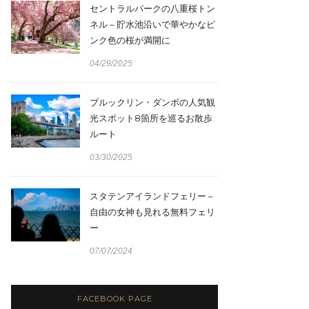
セントラルパークの八重桜トン
ネル – 貯水池沿いで華やかなピ
ンク色の桜が満開に
04/29/2025
ブルックリン・ダンボの人気観
光スポット8箇所を巡るお散歩
ルート
03/30/2025
スタテンアイランドフェリー –
自由の女神も見れる無料フェリ
ー
07/07/2024
FACEBOOK PAGE