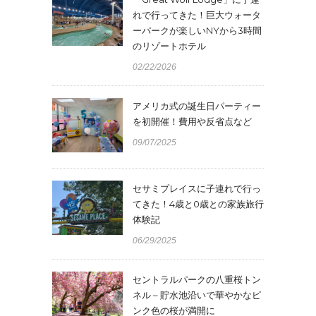
れで行ってきた！巨大ウォータ
ーパークが楽しいNYから3時間
のリゾートホテル
02/22/2026
アメリカ式の誕生日パーティー
を初開催！費用や反省点など
09/07/2025
セサミプレイスに子連れで行っ
てきた！4歳と0歳との家族旅行
体験記
06/29/2025
セントラルパークの八重桜トン
ネル – 貯水池沿いで華やかなピ
ンク色の桜が満開に