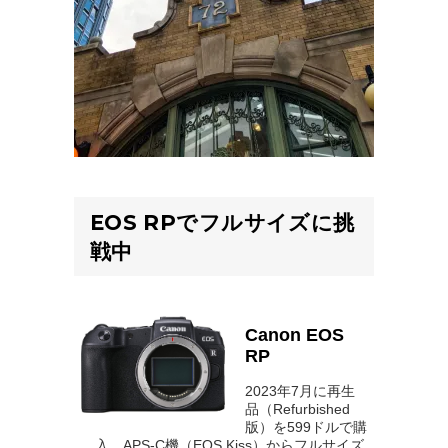
EOS RPでフルサイズに挑
戦中
Canon EOS
RP
2023年7月に再生
品（Refurbished
版）を599ドルで購
入。APS-C機（EOS Kiss）からフルサイズ