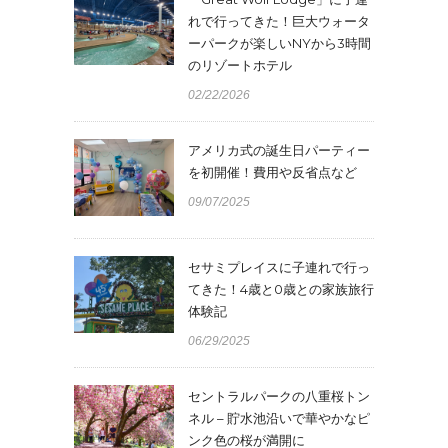
れで行ってきた！巨大ウォータ
ーパークが楽しいNYから3時間
のリゾートホテル
02/22/2026
アメリカ式の誕生日パーティー
を初開催！費用や反省点など
09/07/2025
セサミプレイスに子連れで行っ
てきた！4歳と0歳との家族旅行
体験記
06/29/2025
セントラルパークの八重桜トン
ネル – 貯水池沿いで華やかなピ
ンク色の桜が満開に