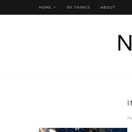
HOME
101 THINGS
ABOUT
Po