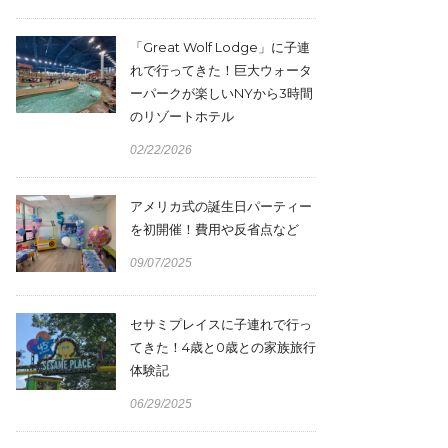
「Great Wolf Lodge」に子連
れで行ってきた！巨大ウォータ
ーパークが楽しいNYから3時間
のリゾートホテル
02/22/2026
アメリカ式の誕生日パーティー
を初開催！費用や反省点など
09/07/2025
セサミプレイスに子連れで行っ
てきた！4歳と0歳との家族旅行
体験記
06/29/2025