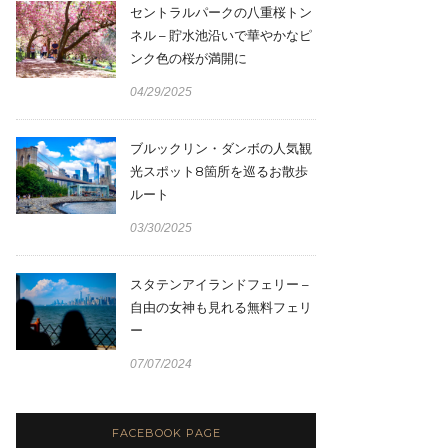
セントラルパークの八重桜トン
ネル – 貯水池沿いで華やかなピ
ンク色の桜が満開に
04/29/2025
ブルックリン・ダンボの人気観
光スポット8箇所を巡るお散歩
ルート
03/30/2025
スタテンアイランドフェリー –
自由の女神も見れる無料フェリ
ー
07/07/2024
FACEBOOK PAGE