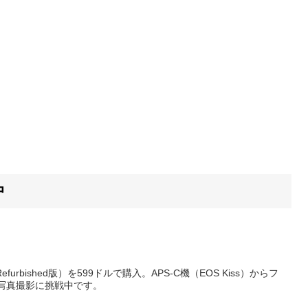
中
furbished版）を599ドルで購入。APS-C機（EOS Kiss）からフ
写真撮影に挑戦中です。