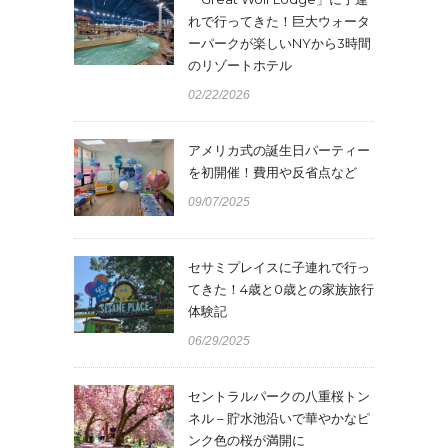
れで行ってきた！巨大ウォータ
ーパークが楽しいNYから3時間
のリゾートホテル
02/22/2026
アメリカ式の誕生日パーティー
を初開催！費用や反省点など
09/07/2025
セサミプレイスに子連れで行っ
てきた！4歳と0歳との家族旅行
体験記
06/29/2025
セントラルパークの八重桜トン
ネル – 貯水池沿いで華やかなピ
ンク色の桜が満開に